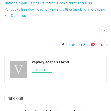
Natasha Ngan, James Patterson iBook 9780316530408
Pdf books free download for kindle Quitting Smoking and Vaping
For Dummies
vepydyjacape's Ownd
フォロー
関連記事