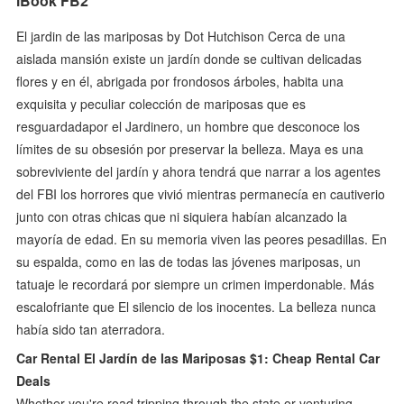
iBook FB2
El jardin de las mariposas by Dot Hutchison Cerca de una
aislada mansión existe un jardín donde se cultivan delicadas
flores y en él, abrigada por frondosos árboles, habita una
exquisita y peculiar colección de mariposas que es
resguardadapor el Jardinero, un hombre que desconoce los
límites de su obsesión por preservar la belleza. Maya es una
sobreviviente del jardín y ahora tendrá que narrar a los agentes
del FBI los horrores que vivió mientras permanecía en cautiverio
junto con otras chicas que ni siquiera habían alcanzado la
mayoría de edad. En su memoria viven las peores pesadillas. En
su espalda, como en las de todas las jóvenes mariposas, un
tatuaje le recordará por siempre un crimen imperdonable. Más
escalofriante que El silencio de los inocentes. La belleza nunca
había sido tan aterradora.
Car Rental El Jardín de las Mariposas $1: Cheap Rental Car
Deals
Whether you're road tripping through the state or venturing