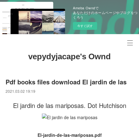
Ameba Owndで
あなただけのホームページやブログをつ
くろう
今すぐ試す
vepydyjacape's Ownd
Pdf books files download El jardin de las
2021.03.02 19:19
El jardin de las mariposas. Dot Hutchison
El-jardin-de-las-mariposas.pdf