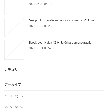
2021.05.09 04:19
Free public domain audiobooks download Children
2021.05.02 06:28
Ebook pour Nokia X2 01 téléchargement gratuit
2021.05.01 08:52
カテゴリ
アーカイブ
2021
(
82
)
(
7
)
2020
(
90
)